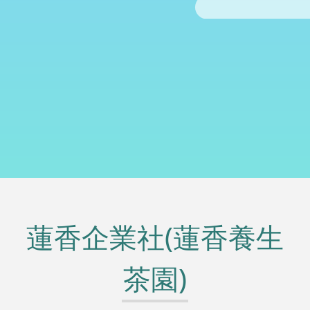
蓮香企業社(蓮香養生
茶園)