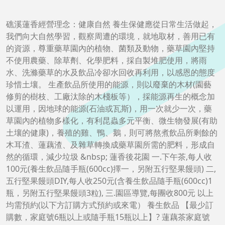
礁溪蓮香經營理念：健康自然 養生保健應從日常生活做起，
我們向大自然學習，觀察周遭的環境，就地取材，善用已有
的資源，尊重藥草園內的植物、菌類及動物，藥草園內堅持
不使用農藥、除草劑、化學肥料，採自製堆肥使用，將雨
水、洗滌藥草的水及飲品冷卻水回收再利用，以感恩的態度
珍惜土壤。 生產飲品所使用的能源，則以廢棄的木材(園藝
修剪的樹枝、工廠汰除的木棧板等），採能源再生的概念加
以運用，因地球的能源(石油或瓦斯)，用一次就少一次，藥
草園內的植物多樣化，有利昆蟲多元平衡、微生物發展(有助
土壤的健康)，養殖的雞、鴨、鵝，則可將熬煮飲品所剩餘的
木耳渣、蓮藕渣、及雜草轉換成藥草園所需的肥料，形成自
然的循環，減少垃圾 &nbsp; 蓮香後花園 一.下午茶,每人收
100元(養生飲品隨手瓶(600cc)擇一，另附五行堅果饅頭) 二,
五行堅果饅頭DIY,每人收250元(含養生飲品隨手瓶(600cc)1
瓶，另附五行堅果饅頭3粒), 三.園區導覽,每團收800元 以上
均需預約(以下方訂購方式預約或來電） 養生飲品 【最少訂
購數，家庭號6瓶以上或隨手瓶15瓶以上】? 蓮藕茶家庭號