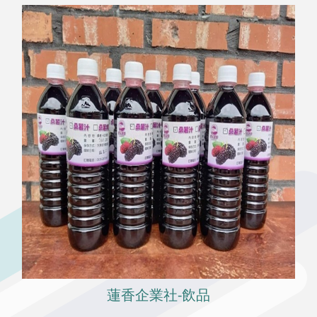
蓮香企業社-飲品