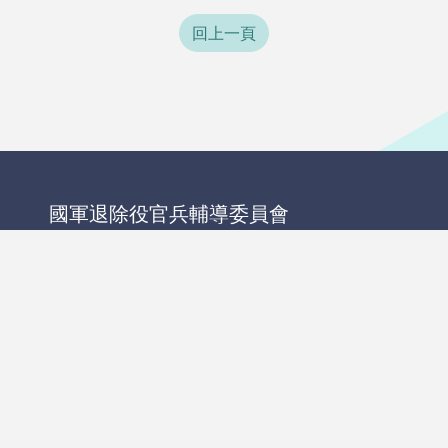
回上一頁
國軍退除役官兵輔導委員會
02-27255700
11025臺北市信義區忠孝東路五段222號
創業者圓夢專區
人氣商店