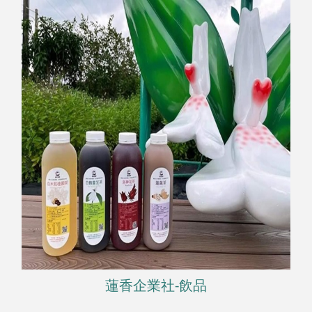
蓮香企業社-飲品