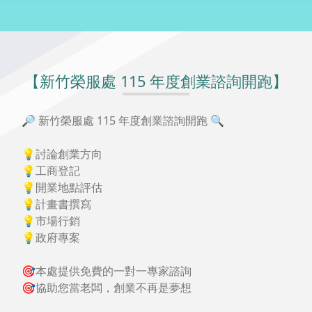
💡討論創業方向
💡工商登記
💡開業地點評估
💡計畫書撰寫
💡市場行銷
💡政府專案
🎯本處提供免費的一對一專家諮詢
🎯協助您當老闆，創業不再是夢想
🏟地點：新竹榮民服務處(新竹市建功二路61號)
👳官方LINE@預約報名→ https://lin.ee/9VNqEIR
👳電話預約報名→ (03) 575 0666 分機 310、312