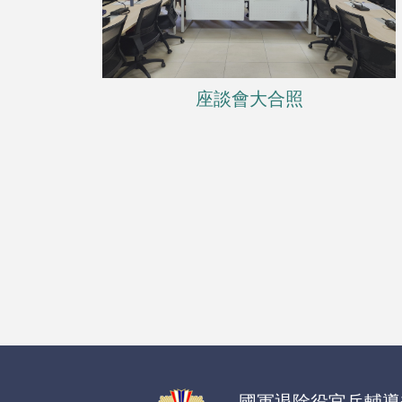
座談會大合照
國軍退除役官兵輔導